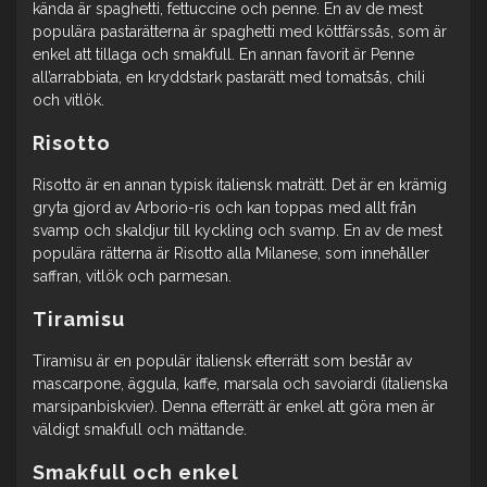
kända är spaghetti, fettuccine och penne. En av de mest
populära pastarätterna är spaghetti med köttfärssås, som är
enkel att tillaga och smakfull. En annan favorit är Penne
all’arrabbiata, en kryddstark pastarätt med tomatsås, chili
och vitlök.
Risotto
Risotto är en annan typisk italiensk maträtt. Det är en krämig
gryta gjord av Arborio-ris och kan toppas med allt från
svamp och skaldjur till kyckling och svamp. En av de mest
populära rätterna är Risotto alla Milanese, som innehåller
saffran, vitlök och parmesan.
Tiramisu
Tiramisu är en populär italiensk efterrätt som består av
mascarpone, äggula, kaffe, marsala och savoiardi (italienska
marsipanbiskvier). Denna efterrätt är enkel att göra men är
väldigt smakfull och mättande.
Smakfull och enkel