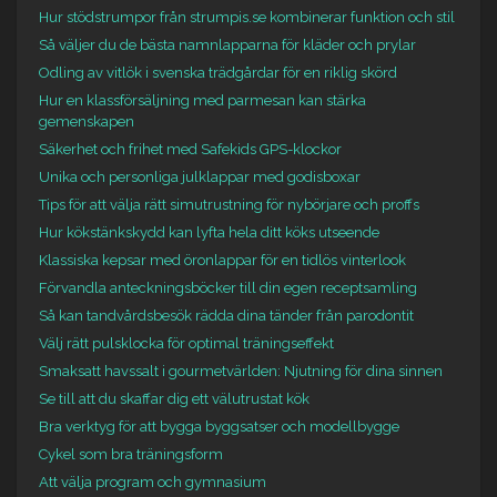
Hur stödstrumpor från strumpis.se kombinerar funktion och stil
Så väljer du de bästa namnlapparna för kläder och prylar
Odling av vitlök i svenska trädgårdar för en riklig skörd
Hur en klassförsäljning med parmesan kan stärka
gemenskapen
Säkerhet och frihet med Safekids GPS-klockor
Unika och personliga julklappar med godisboxar
Tips för att välja rätt simutrustning för nybörjare och proffs
Hur kökstänkskydd kan lyfta hela ditt köks utseende
Klassiska kepsar med öronlappar för en tidlös vinterlook
Förvandla anteckningsböcker till din egen receptsamling
Så kan tandvårdsbesök rädda dina tänder från parodontit
Välj rätt pulsklocka för optimal träningseffekt
Smaksatt havssalt i gourmetvärlden: Njutning för dina sinnen
Se till att du skaffar dig ett välutrustat kök
Bra verktyg för att bygga byggsatser och modellbygge
Cykel som bra träningsform
Att välja program och gymnasium