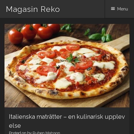
Magasin Reko
Menu
Skip
to
content
Italienska maträtter – en kulinarisk upplev
else
Posted on
by
Ruben Matsson