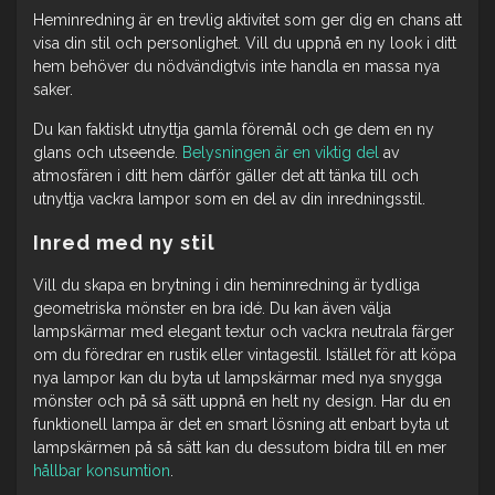
Heminredning är en trevlig aktivitet som ger dig en chans att
visa din stil och personlighet. Vill du uppnå en ny look i ditt
hem behöver du nödvändigtvis inte handla en massa nya
saker.
Du kan faktiskt utnyttja gamla föremål och ge dem en ny
glans och utseende.
Belysningen är en viktig del
av
atmosfären i ditt hem därför gäller det att tänka till och
utnyttja vackra lampor som en del av din inredningsstil.
Inred med ny stil
Vill du skapa en brytning i din heminredning är tydliga
geometriska mönster en bra idé. Du kan även välja
lampskärmar med elegant textur och vackra neutrala färger
om du föredrar en rustik eller vintagestil. Istället för att köpa
nya lampor kan du byta ut lampskärmar med nya snygga
mönster och på så sätt uppnå en helt ny design. Har du en
funktionell lampa är det en smart lösning att enbart byta ut
lampskärmen på så sätt kan du dessutom bidra till en mer
hållbar konsumtion
.