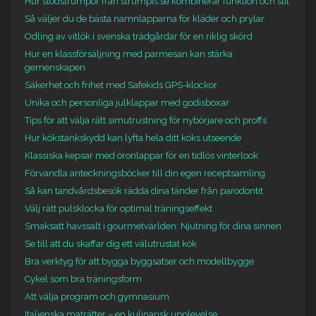
Hur stödstrumpor från strumpis.se kombinerar funktion och stil
Så väljer du de bästa namnlapparna för kläder och prylar
Odling av vitlök i svenska trädgårdar för en riklig skörd
Hur en klassförsäljning med parmesan kan stärka
gemenskapen
Säkerhet och frihet med Safekids GPS-klockor
Unika och personliga julklappar med godisboxar
Tips för att välja rätt simutrustning för nybörjare och proffs
Hur kökstänkskydd kan lyfta hela ditt köks utseende
Klassiska kepsar med öronlappar för en tidlös vinterlook
Förvandla anteckningsböcker till din egen receptsamling
Så kan tandvårdsbesök rädda dina tänder från parodontit
Välj rätt pulsklocka för optimal träningseffekt
Smaksatt havssalt i gourmetvärlden: Njutning för dina sinnen
Se till att du skaffar dig ett välutrustat kök
Bra verktyg för att bygga byggsatser och modellbygge
Cykel som bra träningsform
Att välja program och gymnasium
Italienska maträtter – en kulinarisk upplevelse